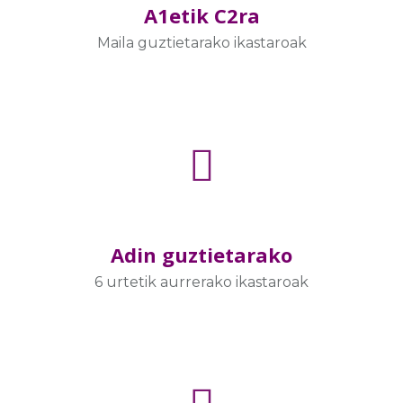
A1etik C2ra
Maila guztietarako ikastaroak
Adin guztietarako
6 urtetik aurrerako ikastaroak