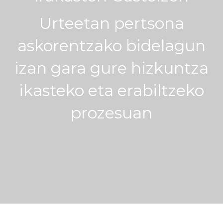
Urteetan pertsona
askorentzako bidelagun
izan gara gure hizkuntza
ikasteko eta erabiltzeko
prozesuan