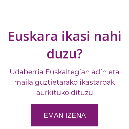
Euskara ikasi nahi
duzu?
Udaberria Euskaltegian adin eta
maila guztietarako ikastaroak
aurkituko dituzu
EMAN IZENA