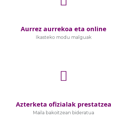
Aurrez aurrekoa eta online
Ikasteko modu malguak
Azterketa ofizialak prestatzea
Maila bakoitzean bideratua