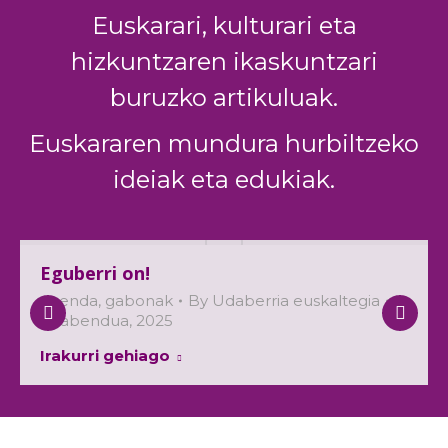
Euskarari, kulturari eta
hizkuntzaren ikaskuntzari
buruzko artikuluak.
Euskararen mundura hurbiltzeko
ideiak eta edukiak.
Eguberri on!
agenda
,
gabonak
By
Udaberria euskaltegia
19 abendua, 2025
Irakurri gehiago