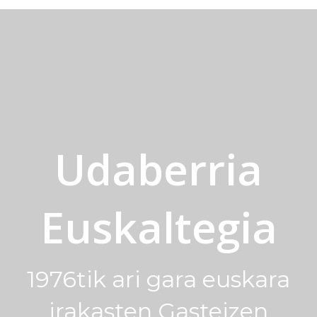
Udaberria
Euskaltegia
1976tik ari gara euskara
irakasten Gasteizen