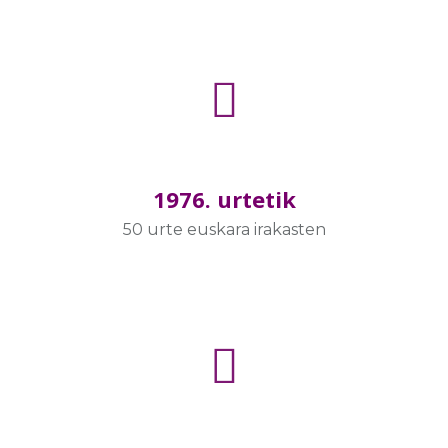
1976. urtetik
50 urte euskara irakasten