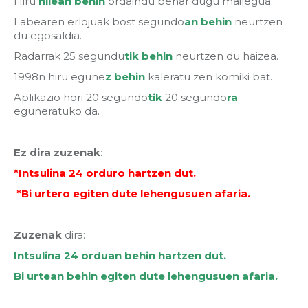
Hiru
hilean behin
ordaindu behar dugu mailegua.
Labearen erlojuak bost segundo
an
behin
neurtzen
du egosaldia.
Radarrak 25 segundu
tik
behin
neurtzen du haizea.
1998n hiru egune
z
behin
kaleratu zen komiki bat.
Aplikazio hori 20 segundo
tik
20 segundo
ra
eguneratuko da.
Ez dira zuzenak
:
*Intsulina 24 orduro hartzen dut.
*Bi urtero egiten dute lehengusuen afaria.
Zuzenak
dira:
Intsulina 24 orduan behin hartzen dut.
Bi urtean behin egiten dute lehengusuen afaria.