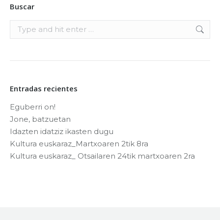
Buscar
Search:
Entradas recientes
Eguberri on!
Jone, batzuetan
Idazten idatziz ikasten dugu
Kultura euskaraz_Martxoaren 2tik 8ra
Kultura euskaraz_ Otsailaren 24tik martxoaren 2ra