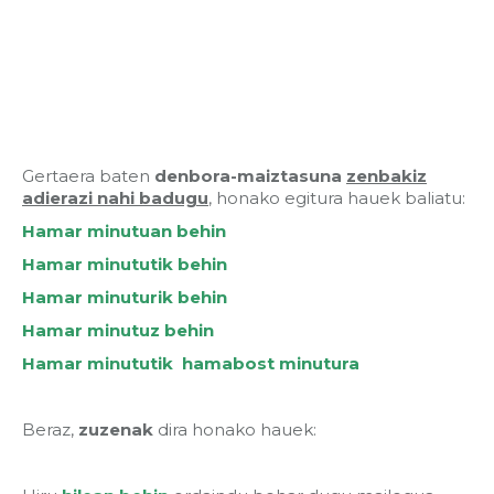
Gertaera baten
denbora-maiztasuna
zenbakiz
adierazi
nahi badugu
, honako egitura hauek baliatu:
Hamar minutuan behin
Hamar minututik behin
Hamar minuturik behin
Hamar minutuz behin
Hamar minututik hamabost minutura
Beraz,
zuzenak
dira honako hauek: