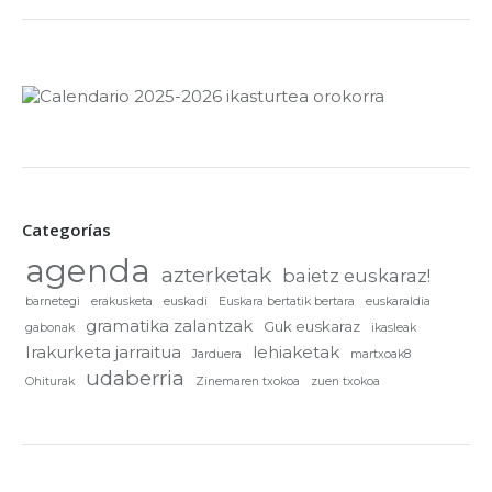
Categorías
agenda
azterketak
baietz euskaraz!
barnetegi
erakusketa
euskadi
Euskara bertatik bertara
euskaraldia
gramatika zalantzak
Guk euskaraz
gabonak
ikasleak
Irakurketa jarraitua
lehiaketak
Jarduera
martxoak8
udaberria
Ohiturak
Zinemaren txokoa
zuen txokoa