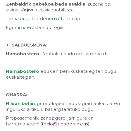
Zenbakirik gabekoa bada esaldia
, zuzena da,
jakina,
-(e)ro
atzizkia erabiltzea.
Trena ordu laurden
ero
irteten da.
Egun
ero
erosten dut ogia.
SALBUESPENA
:
Hamabostero
. Zenbakia badu ere, zuzena da.
Hamabostero
edukien berrikusketa egiten dugu
euskaltegian.
OHARRA:
Hilean behin
, gure blogean eduki gramatikal baten
inguruko artikulu bat argitaratuko dugu.
Proposamenik izanez gero, jarri gurekin
harremanetan! (
tocio@udaberria.eus
).