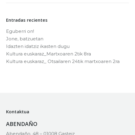
Entradas recientes
Eguberri on!
Jone, batzuetan
Idazten idatziz ikasten dugu
Kultura euskaraz_Martxoaren 2tik 8ra
Kultura euskaraz_ Otsailaren 24tik martxoaren 2ra
Kontaktua
ABENDAÑO
Abendaño, 48 – 01008 Gasteiz