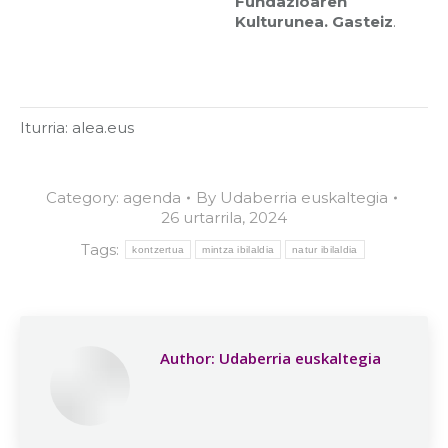
Fundazioaren
Kulturunea. Gasteiz
.
Iturria: alea.eus
Category:
agenda
By
Udaberria euskaltegia
26 urtarrila, 2024
Tags:
kontzertua
mintza ibilaldia
natur ibilaldia
Author:
Udaberria euskaltegia