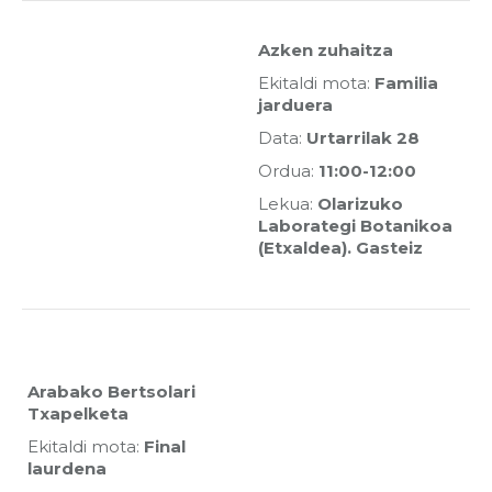
Azken zuhaitza
Ekitaldi mota:
Familia
jarduera
Data:
Urtarrilak 28
Ordua:
11:00-12:00
Lekua:
Olarizuko
Laborategi Botanikoa
(Etxaldea). Gasteiz
Arabako Bertsolari
Txapelketa
Ekitaldi mota:
Final
laurdena