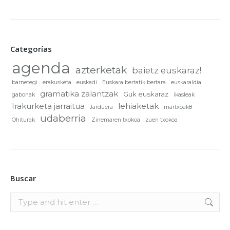
Categorías
agenda
azterketak
baietz euskaraz!
barnetegi
erakusketa
euskadi
Euskara bertatik bertara
euskaraldia
gramatika zalantzak
Guk euskaraz
gabonak
ikasleak
Irakurketa jarraitua
lehiaketak
Jarduera
martxoak8
udaberria
Ohiturak
Zinemaren txokoa
zuen txokoa
Buscar
Search: