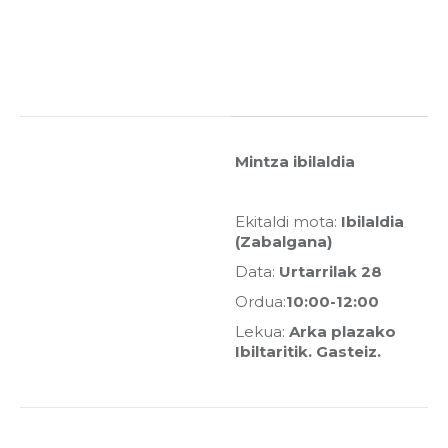
Mintza ibilaldia
Ekitaldi mota:
Ibilaldia
(Zabalgana)
Data:
Urtarrilak 28
Ordua:
10:00-12:00
Lekua:
Arka plazako
Ibiltaritik. Gasteiz.