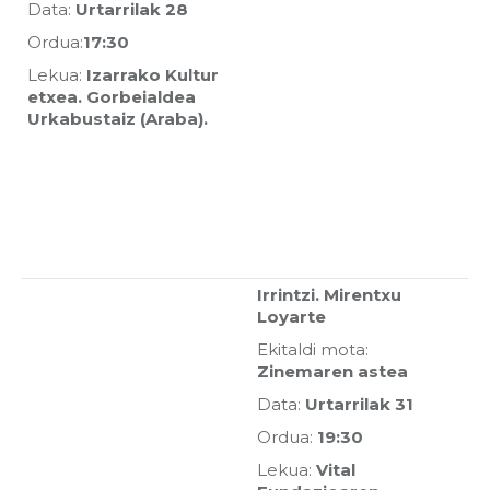
Data:
Urtarrilak 28
Ordua:
17:30
Lekua:
Izarrako Kultur
etxea. Gorbeialdea
Urkabustaiz (Araba).
Irrintzi. Mirentxu
Loyarte
Ekitaldi mota:
Zinemaren astea
Data:
Urtarrilak 31
Ordua:
19:30
Lekua:
Vital