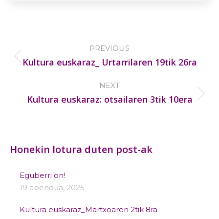
Post
PREVIOUS
navigation
Previous
Kultura euskaraz_ Urtarrilaren 19tik 26ra
post:
NEXT
Next
Kultura euskaraz: otsailaren 3tik 10era
post:
Honekin lotura duten post-ak
Eguberri on!
19 abendua, 2025
Kultura euskaraz_Martxoaren 2tik 8ra