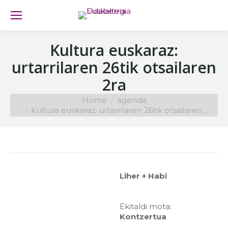
Kultura euskaraz:
urtarrilaren 26tik otsailaren
2ra
You are here:
Home
agenda
Kultura euskaraz: urtarrilaren 26tik otsailaren…
Liher + Habi
Ekitaldi mota:
Kontzertua