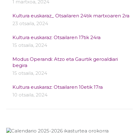
1 martxoa, 2024
Kultura euskaraz_ Otsailaren 24tik martxoaren 2ra
23 otsaila, 2024
Kultura euskaraz: Otsailaren 17tik 24ra
15 otsaila, 2024
Modus Operandi: Atzo eta Gaurtik geroaldiari
begira
15 otsaila, 2024
Kultura euskaraz: Otsailaren 10etik 17ra
10 otsaila, 2024