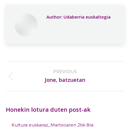
Author:
Udaberria euskaltegia
Post
PREVIOUS
navigation
Previous
Jone, batzuetan
post:
Honekin lotura duten post-ak
Kultura euskaraz_Martxoaren 2tik 8ra