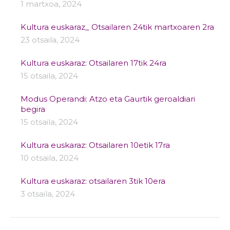
1 martxoa, 2024
Kultura euskaraz_ Otsailaren 24tik martxoaren 2ra
23 otsaila, 2024
Kultura euskaraz: Otsailaren 17tik 24ra
15 otsaila, 2024
Modus Operandi: Atzo eta Gaurtik geroaldiari
begira
15 otsaila, 2024
Kultura euskaraz: Otsailaren 10etik 17ra
10 otsaila, 2024
Kultura euskaraz: otsailaren 3tik 10era
3 otsaila, 2024