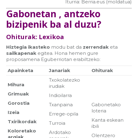
Iturria: Berria.eus (moldatua)
Gabonetan , antzeko
bizipenik ba al duzu?
Ohiturak: Lexikoa
Hiztegia ikasteko
modu bat da
zerrendak
eta
sailkapenak
egitea. Hona hemen gure
proposamena Eguberriotan erabiltzeko:
Apainketa
Janariak
Ohiturak
Txokolatezko
Mihura
irudiak
Grimuak
Indioilarra
Gorostia
Txanpaina
Gabonetako
loteria
Izeia
Errege-opila
Kanta eskean
Txirikordak
Turroia
ibili
Koloretako
Ardotako
Olentzero
argiak