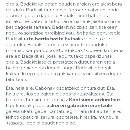
direla. Badakit kaleetan dauden argien erdiak sobera
daudela. Badakit gure despilfarroaren atzean jende
askoren gosea dagoela. Badakit txori baten eta
emakume baten arteko harremanetik jaiotako ume
bat dagoela tartean. Badakit noizbait izan zitekeen
neguko solstizioa erreibindikatu beharko genukeela.
Badakit
urte berria haste hutsak
ez duela ezer
aldatuko. Badakit loteriak ez dituela munduko
miseriak konponduko. Mundukoak? Gureen laurdena
ere ez. Badakit erlijioak lapurtutako ospakizunak
direla. Badakit jateko prestatzen dugunaren erdia
baino gehiago ez dugula jango. Badakit jendeak
kalean lo egingo duela guk xanpaina irekitzen dugun
bitartean.
Eta, hala ere, Gabonak ospatzeko ohitura dut. Eta,
hala ere, ilusioa egiten dit opariak zabaltzeak. Eta,
hala ere, hunkitu egiten naiz
Kontsumo arduratsuz
,
hipokrisiarik gabe,
askoren gabezien erantzule
garela ukatu gabe, kantatu egin nahi dut aurten ere:
leihotik patiora, zerura, ospitalera, hilerrira, mundura,
itsasora… begira daudenen alde.