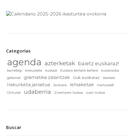
Categorías
agenda
azterketak
baietz euskaraz!
barnetegi
erakusketa
euskadi
Euskara bertatik bertara
euskaraldia
gramatika zalantzak
Guk euskaraz
gabonak
ikasleak
Irakurketa jarraitua
lehiaketak
Jarduera
martxoak8
udaberria
Ohiturak
Zinemaren txokoa
zuen txokoa
Buscar