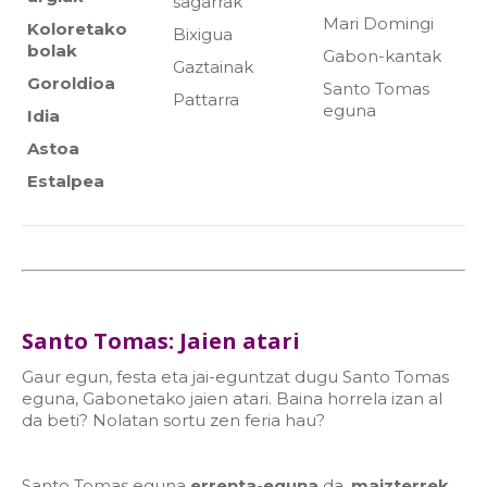
sagarrak
Mari Domingi
Koloretako
Bixigua
bolak
Gabon-kantak
Gaztainak
Goroldioa
Santo Tomas
Pattarra
eguna
Idia
Astoa
Estalpea
Santo Tomas: Jaien atari
Gaur egun, festa eta jai-eguntzat dugu Santo Tomas
eguna, Gabonetako jaien atari. Baina horrela izan al
da beti? Nolatan sortu zen feria hau?
Santo Tomas eguna
errenta-eguna
da,
maizterrek