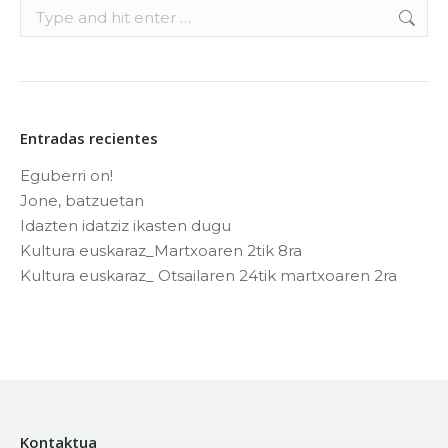
Search:
Entradas recientes
Eguberri on!
Jone, batzuetan
Idazten idatziz ikasten dugu
Kultura euskaraz_Martxoaren 2tik 8ra
Kultura euskaraz_ Otsailaren 24tik martxoaren 2ra
Kontaktua